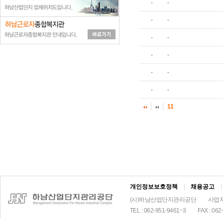
-
-
-
-
-
-
-
-
-
-
-
-
11
개인정보보호정책
|
채용공고
|
(사)하남산업단지관리공단
사업자
TEL : 062-951-9461~3
FAX : 062