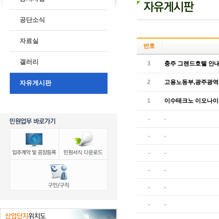
공단소식
자료실
번호
갤러리
3
충주 그랜드호텔 안
2
고용노동부,광주광역시
자유게시판
1
이수테크노 이오나이저,
-
-
-
-
-
-
-
-
-
-
-
-