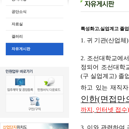
공단소식
자료실
특성화고,실업계고 졸업
갤러리
1.
귀 기관
(
산업체
)
자유게시판
2.
조선대학교에서
정되어
조선대학
(
구 실업계고
)
졸업
하고 있는 재직
인한(면접만
까지
,
인터넷 접수
3.
이와 관련하여 