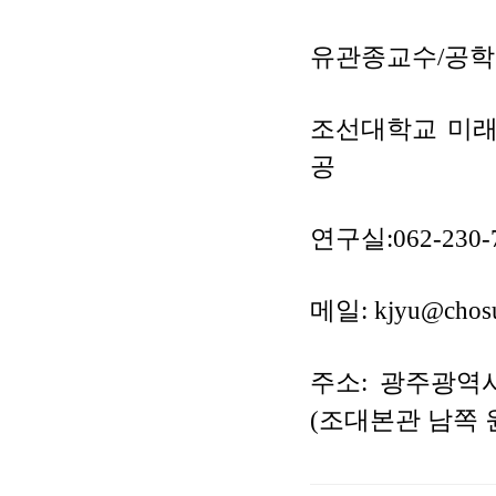
유관종교수
/
공학
조선대학교 미
공
연구실
:062-230-
메일
:
kjyu@chosu
주소
:
광주광역
(
조대본관 남쪽