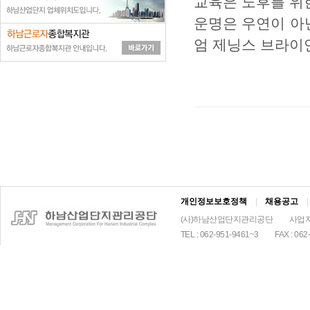
교육은 노후를 위
운명은 우연이 아
엄 제닝스 브라이
날
에,
중
일
텐
데
행
복
충
전
해
개인정보보호정책
|
채용공고
|
요
(사)하남산업단지관리공단
사업자
하
TEL : 062-951-9461~3
FAX : 062
는
것
자
동
차
다