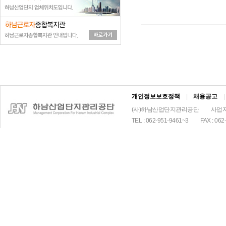
다
녀
오
신
분
들
하
기
에,
라
개인정보보호정책
|
채용공고
|
고
지
(사)하남산업단지관리공단
사업자
나
TEL : 062-951-9461~3
FAX : 062
치
게
인
터
넷
자
동
차
보
험
료
비