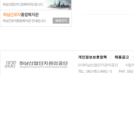
볼
거
리
들
로
구
해
요
배
우
개인정보보호정책
|
채용공고
|
고
중
(사)하남산업단지관리공단
사업자
요
TEL : 062-951-9461~3
FAX : 062
한
건
저
렴
한
자
동
차
보
험
있
는